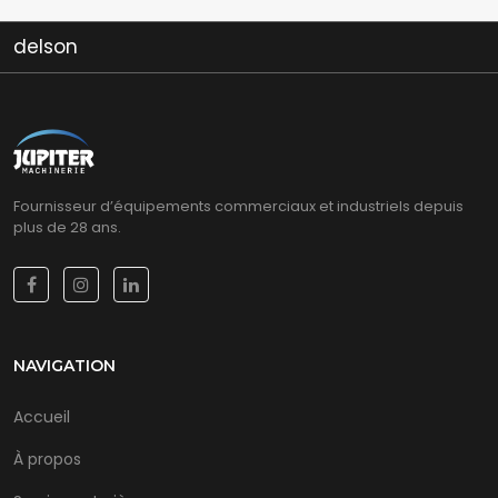
son
lo
Fournisseur d’équipements commerciaux et industriels depuis
plus de 28 ans.
NAVIGATION
Accueil
À propos