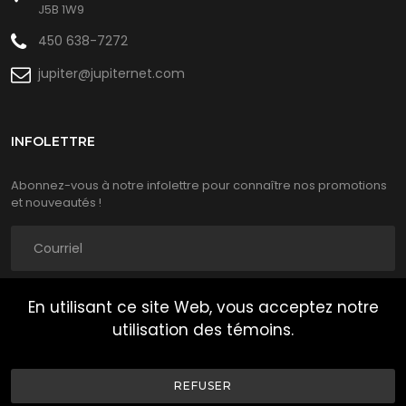
J5B 1W9
450 638-7272
jupiter@jupiternet.com
INFOLETTRE
Abonnez-vous à notre infolettre pour connaître nos promotions
et nouveautés !
En utilisant ce site Web, vous acceptez notre
M'INSCRIRE
utilisation des témoins.
REFUSER
©Jupiter Machinerie
2026
| Tous Droits Réservés |