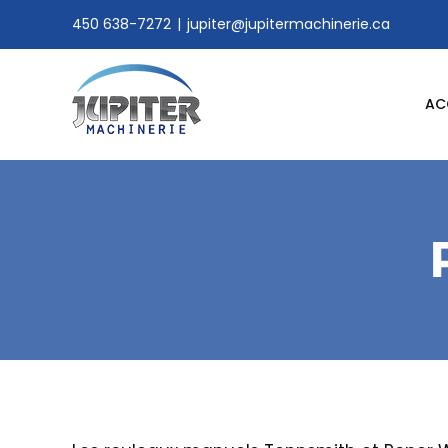
Skip
450 638-7272
|
jupiter@jupitermachinerie.ca
to
content
AC