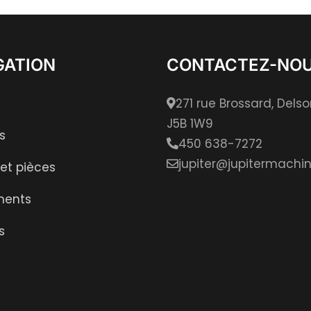
GATION
CONTACTEZ-NO
271 rue Brossard, Dels
J5B 1W9
s
450 638-7272
jupiter@jupitermachin
 et pièces
ments
s