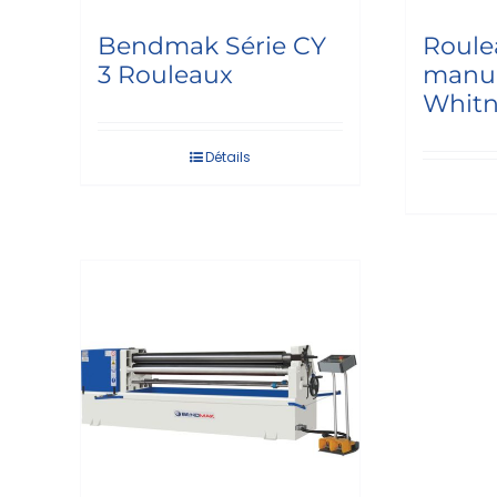
Bendmak Série CY
Roule
3 Rouleaux
manue
Whit
Détails