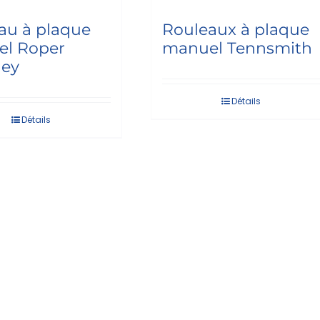
au à plaque
Rouleaux à plaque
l Roper
manuel Tennsmith
ney
Détails
Détails