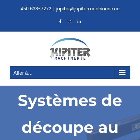
Skip
450 638-7272
|
jupiter@jupitermachinerie.ca
to
content
Facebook
Instagram
LinkedIn
Aller à…
Systèmes de
découpe au