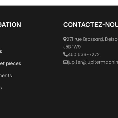
GATION
CONTACTEZ-NO
271 rue Brossard, Dels
J5B 1W9
s
450 638-7272
jupiter@jupitermachin
 et pièces
ments
s