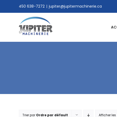
Skip
450 638-7272
|
jupiter@jupitermachinerie.ca
to
content
AC
Trier par
Ordre par défault
Afficher les