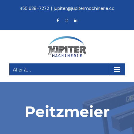
Skip
450 638-7272
|
jupiter@jupitermachinerie.ca
to
content
Facebook
Instagram
LinkedIn
Aller à…
Peitzmeier