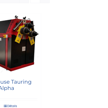
euse Tauring
 Alpha
Détails