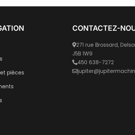
GATION
CONTACTEZ-NO
271 rue Brossard, Dels
J5B 1W9
s
450 638-7272
jupiter@jupitermachin
 et pièces
ments
s