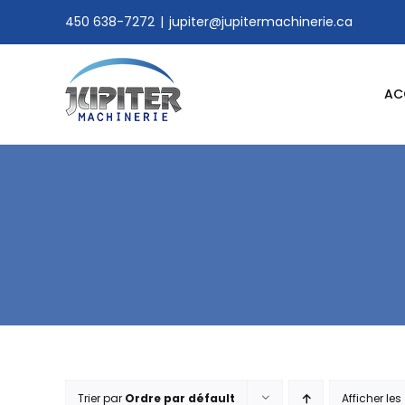
Skip
450 638-7272
|
jupiter@jupitermachinerie.ca
to
content
AC
Trier par
Ordre par défault
Afficher les