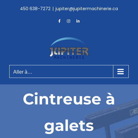
Skip
450 638-7272
|
jupiter@jupitermachinerie.ca
to
content
Facebook
Instagram
LinkedIn
Aller à…
Cintreuse à
galets