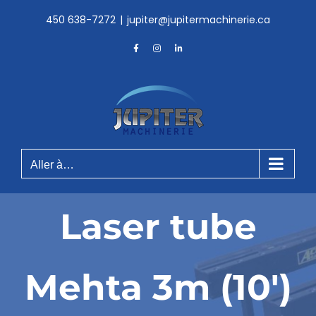
Skip
450 638-7272
|
jupiter@jupitermachinerie.ca
to
content
Facebook
Instagram
LinkedIn
Aller à…
Laser tube
Mehta 3m (10′)