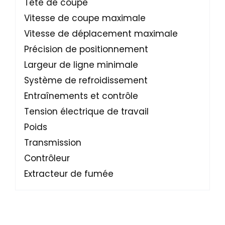
Tête de coupe
PR
Vitesse de coupe maximale
80
Vitesse de déplacement maximale
14
Précision de positionnement
<±
Largeur de ligne minimale
< 
Système de refroidissement
Ref
Entraînements et contrôle
Se
Tension électrique de travail
38
Poids
± 5
Transmission
Axe
Contrôleur
TU
Extracteur de fumée
DO