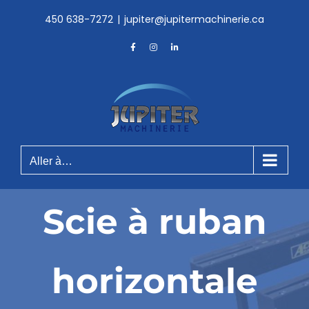
Skip
450 638-7272
|
jupiter@jupitermachinerie.ca
to
content
Facebook
Instagram
LinkedIn
Aller à…
Scie à ruban
horizontale