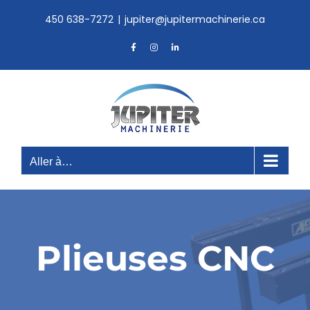
Skip
450 638-7272
|
jupiter@jupitermachinerie.ca
to
content
Facebook
Instagram
LinkedIn
Aller à…
Plieuses CNC