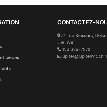
GATION
CONTACTEZ-NO
271 rue Brossard, Dels
J5B 1W9
s
450 638-7272
jupiter@jupitermachin
 et pièces
ments
s