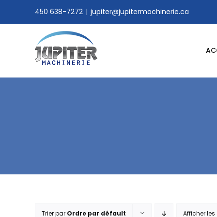
Skip
450 638-7272
|
jupiter@jupitermachinerie.ca
to
content
AC
Trier par
Ordre par défault
Afficher les