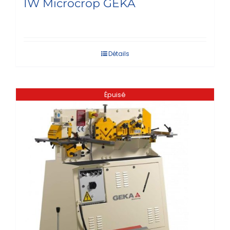
IW Microcrop GEKA
Détails
Épuisé