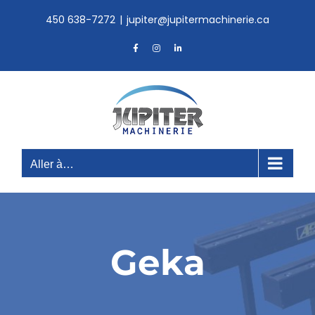
Skip
450 638-7272
|
jupiter@jupitermachinerie.ca
to
content
Facebook
Instagram
LinkedIn
Aller à…
Geka