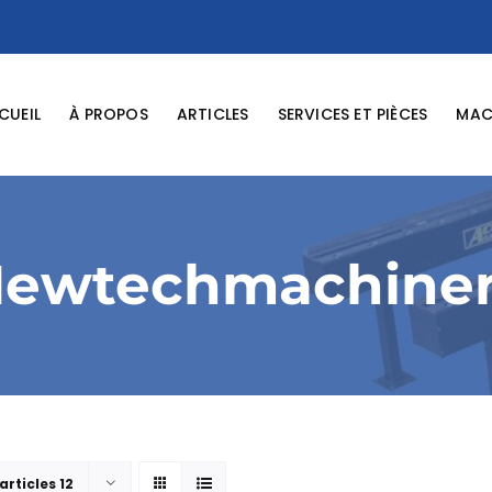
CUEIL
À PROPOS
ARTICLES
SERVICES ET PIÈCES
MACH
ewtechmachine
articles 12