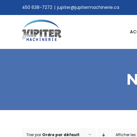
Skip
450 638-7272
|
jupiter@jupitermachinerie.ca
to
content
AC
N
Trier par
Ordre par défault
Afficher les