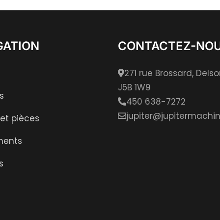
GATION
CONTACTEZ-NO
271 rue Brossard, Dels
J5B 1W9
s
450 638-7272
jupiter@jupitermachin
 et pièces
ments
s