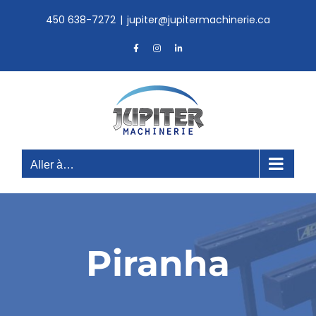
Skip
450 638-7272
|
jupiter@jupitermachinerie.ca
to
content
Facebook
Instagram
LinkedIn
Aller à…
Piranha