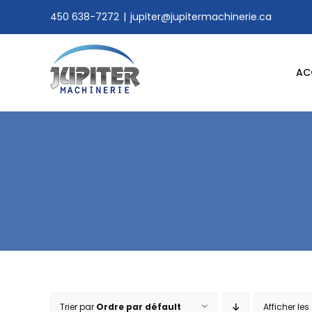
Skip
450 638-7272
|
jupiter@jupitermachinerie.ca
to
content
AC
Trier par
Ordre par défault
Afficher les