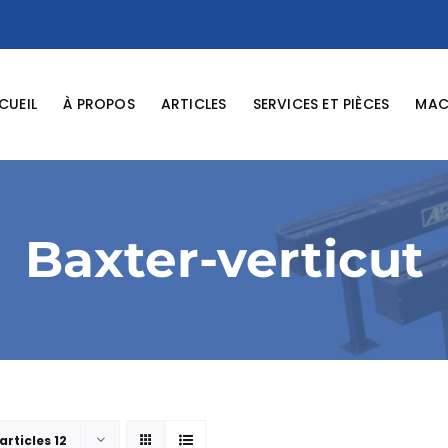
CUEIL
À PROPOS
ARTICLES
SERVICES ET PIÈCES
MACH
Baxter-verticut
articles 12