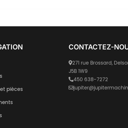
GATION
CONTACTEZ-NO
271 rue Brossard, Dels
J5B 1W9
s
450 638-7272
jupiter@jupitermachin
 et pièces
ments
s