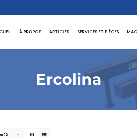
CUEIL
À PROPOS
ARTICLES
SERVICES ET PIÈCES
MACH
Ercolina
es 12