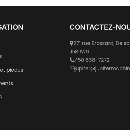
GATION
CONTACTEZ-NO
271 rue Brossard, Dels
J5B 1W9
s
450 638-7272
jupiter@jupitermachin
 et pièces
ments
s