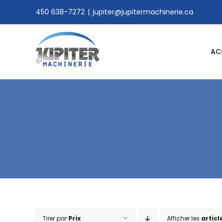
Skip
450 638-7272
|
jupiter@jupitermachinerie.ca
to
content
AC
Trier par
Prix
Afficher les
articl